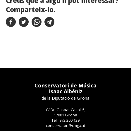
Creus que a algú li pot interessar?
Comparteix-lo.
Conservatori de Música
Isaac Albéniz
de la Diputació de Girona
C/ Dr. Gaspar Casal, 5,
17001 Girona
Tel.: 972 200 129
conservatori@cmg.cat