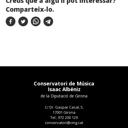
Creus que a algú li pot interessar?
Comparteix-lo.
Conservatori de Música
Isaac Albéniz
de la Diputació de Girona
C/ Dr. Gaspar Casal, 5,
17001 Girona
Tel.: 972 200 129
conservatori@cmg.cat