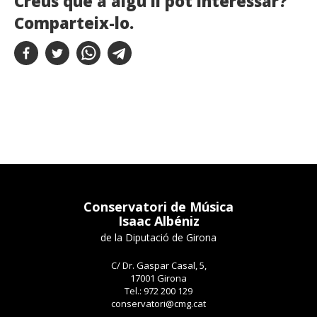
Creus que a algú li pot interessar?
Comparteix-lo.
Conservatori de Música
Isaac Albéniz
de la Diputació de Girona
C/ Dr. Gaspar Casal, 5,
17001 Girona
Tel.: 972 200 129
conservatori@cmg.cat