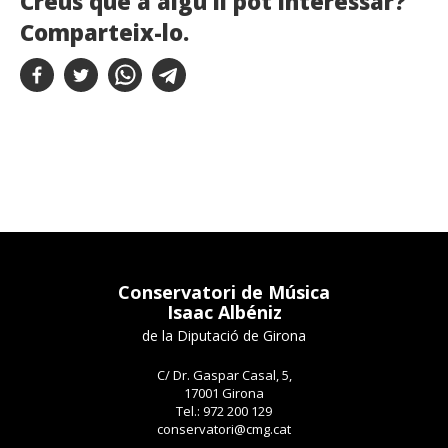
Creus que a algú li pot interessar?
Comparteix-lo.
Conservatori de Música
Isaac Albéniz
de la Diputació de Girona
C/ Dr. Gaspar Casal, 5,
17001 Girona
Tel.: 972 200 129
conservatori@cmg.cat