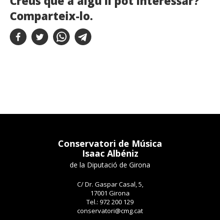
Creus que a algú li pot interessar?
Comparteix-lo.
Conservatori de Música
Isaac Albéniz
de la Diputació de Girona
C/ Dr. Gaspar Casal, 5,
17001 Girona
Tel.: 972 200 129
conservatori@cmg.cat