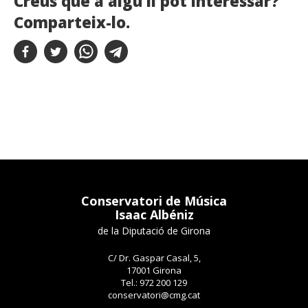
Creus que a algú li pot interessar?
Comparteix-lo.
Conservatori de Música
Isaac Albéniz
de la Diputació de Girona
C/ Dr. Gaspar Casal, 5,
17001 Girona
Tel.: 972 200 129
conservatori@cmg.cat