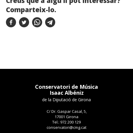
Creus que a algú li pot interessar?
Comparteix-lo.
Conservatori de Música
Isaac Albéniz
de la Diputació de Girona
C/ Dr. Gaspar Casal, 5,
17001 Girona
Tel.: 972 200 129
conservatori@cmg.cat