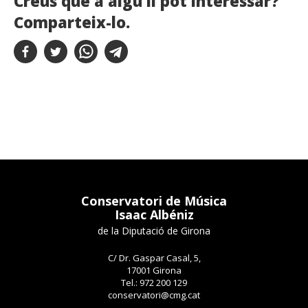
Creus que a algú li pot interessar?
Comparteix-lo.
Conservatori de Música
Isaac Albéniz
de la Diputació de Girona
C/ Dr. Gaspar Casal, 5,
17001 Girona
Tel.: 972 200 129
conservatori@cmg.cat