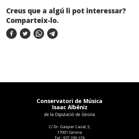
Creus que a algú li pot interessar?
Comparteix-lo.
Conservatori de Música
Isaac Albéniz
de la Diputació de Girona
C/ Dr. Gaspar Casal, 5,
17001 Girona
Tel.: 972 200 129