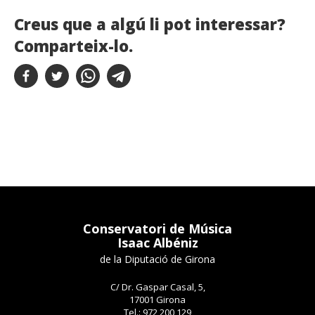
Creus que a algú li pot interessar?
Comparteix-lo.
Conservatori de Música
Isaac Albéniz
de la Diputació de Girona
C/ Dr. Gaspar Casal, 5,
17001 Girona
Tel.: 972 200 129