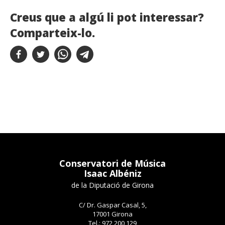
Creus que a algú li pot interessar?
Comparteix-lo.
Conservatori de Música
Isaac Albéniz
de la Diputació de Girona
C/ Dr. Gaspar Casal, 5,
17001 Girona
Tel.: 972 200 129