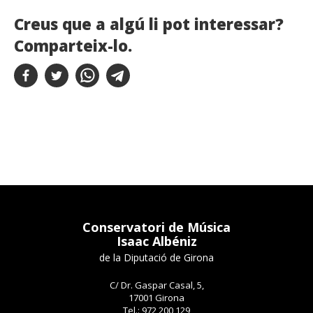
Creus que a algú li pot interessar?
Comparteix-lo.
Conservatori de Música
Isaac Albéniz
de la Diputació de Girona
C/ Dr. Gaspar Casal, 5,
17001 Girona
Tel.: 972 200 129