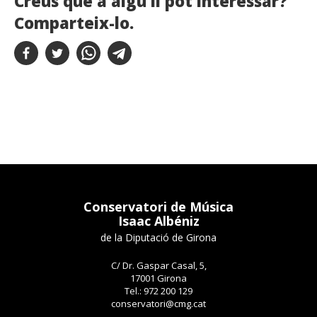
Creus que a algú li pot interessar?
Comparteix-lo.
Conservatori de Música
Isaac Albéniz
de la Diputació de Girona
C/ Dr. Gaspar Casal, 5,
17001 Girona
Tel.: 972 200 129
conservatori@cmg.cat