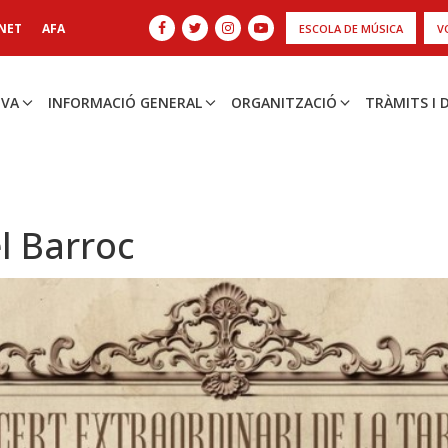
NET
AFA
ESCOLA DE MÚSICA
V
IVA
INFORMACIÓ GENERAL
ORGANITZACIÓ
TRÀMITS I
el Barroc