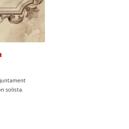
h
, juntament
n solista.