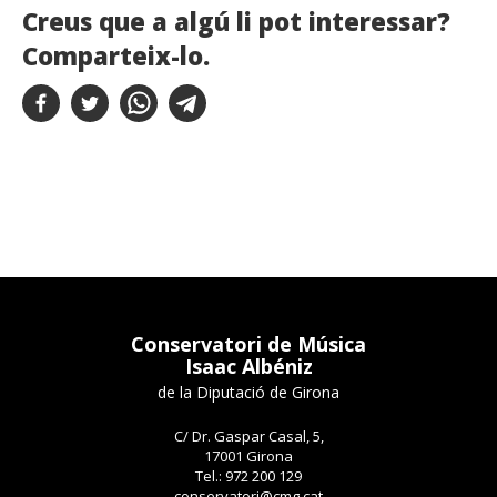
Creus que a algú li pot interessar?
Comparteix-lo.
Conservatori de Música
Isaac Albéniz
de la Diputació de Girona
C/ Dr. Gaspar Casal, 5,
17001 Girona
Tel.: 972 200 129
conservatori@cmg.cat